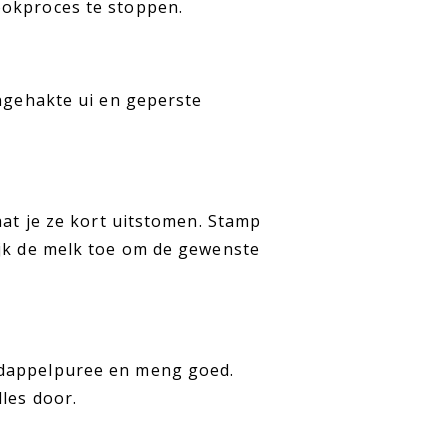
ookproces te stoppen.
jngehakte ui en geperste
aat je ze kort uitstomen. Stamp
ijk de melk toe om de gewenste
rdappelpuree en meng goed.
les door.