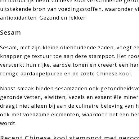
En natuurlijk heeft Chinese kool verschillende gezo
uitstekende bron van voedingsstoffen, waaronder vi
antioxidanten. Gezond en lekker!
Sesam
Sesam, met zijn kleine oliehoudende zaden, voegt 
knapperige textuur toe aan deze stamppot. Het roo
versterkt hun rijke, aardse tonen en creëert een h
romige aardappelpuree en de zoete Chinese kool.
Naast smaak bieden sesamzaden ook gezondheidsvoo
gezonde vetten, eiwitten, vezels en essentiële min
draagt niet alleen bij aan de culinaire beleving van 
ook met voedzame elementen, waardoor het een hee
wordt.
Recept Chinese kool stamppot met geroo