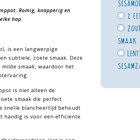
sesamol
amppot. Romig, knapperig en
2 ee
elke hap.
Zout
smaak
ol, is een langwerpige
Lent
een subtiele, zoete smaak. Deze
sesamz
n milde smaak, waardoor het
otervaring.
pot is niet alleen de
zoete smaak die perfect
 snelle blancheertijd behoudt
t handig is voor een efficiënte