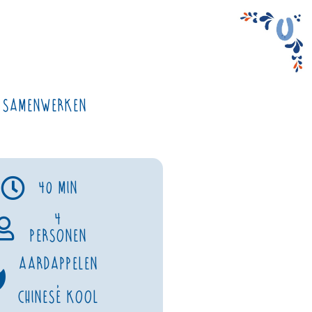
Samenwerken
40 min
4
personen
Aardappelen
,
Chinese kool