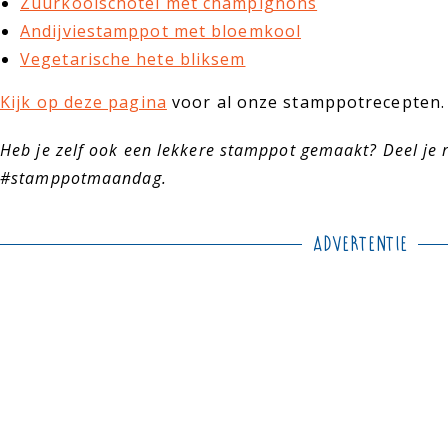
Zuurkoolschotel met champignons
Andijviestamppot met bloemkool
Vegetarische hete bliksem
Kijk op deze pagina
voor al onze stamppotrecepten.
Heb je zelf ook een lekkere stamppot gemaakt? Deel je 
#stamppotmaandag.
Advertentie