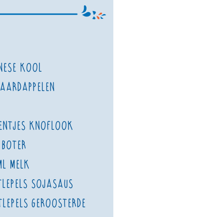
inese kool
 aardappelen
entjes knoflook
 boter
ml melk
tlepels sojasaus
tlepels geroosterde