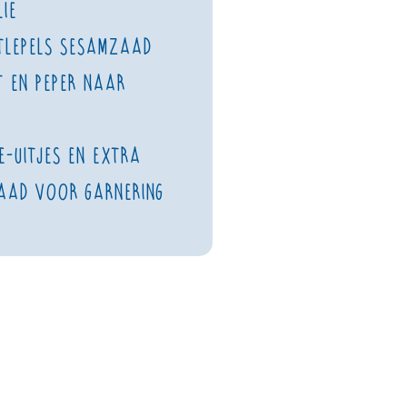
ie
tlepels sesamzaad
 en peper naar
e-uitjes en extra
aad voor garnering