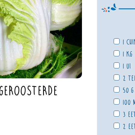
1 Ch
1 kg
1 ui
2 te
 geroosterde
50 g
100 
3 ee
2 ee