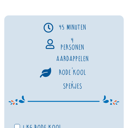
45 minuten
4
personen
Aardappelen
,
Rode kool
,
Spekjes
1 kg rode kool