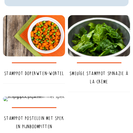
Stamppot doperwten-wortel
Smeuïge stamppot spinazie à
la crème
Stamppot postelein met spek
en pijnboompitten