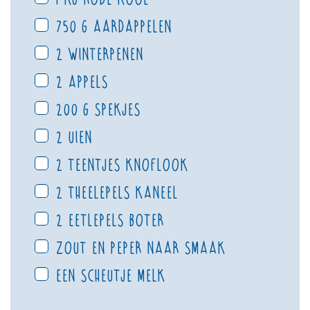
750 g aardappelen
2 winterpenen
2 appels
200 g spekjes
2 uien
2 teentjes knoflook
2 theelepels kaneel
2 eetlepels boter
Zout en peper naar smaak
Een scheutje melk