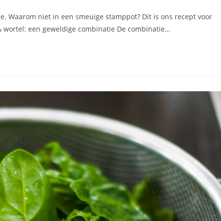
e. Waarom niet in een smeuïge stamppot? Dit is ons recept voor
& wortel: een geweldige combinatie De combinatie…