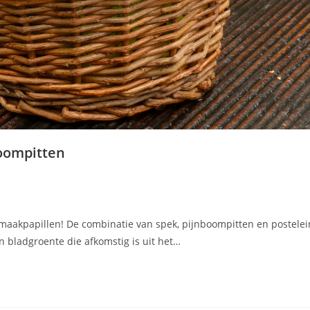
oompitten
smaakpapillen! De combinatie van spek, pijnboompitten en postelei
n bladgroente die afkomstig is uit het…