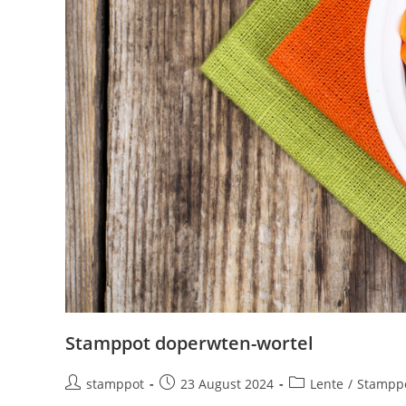
Stamppot doperwten-wortel
stamppot
23 August 2024
Lente
/
Stampp