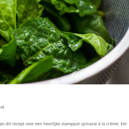
ot
an dit recept voor een heerlijke stamppot spinazie à la crème. Eet