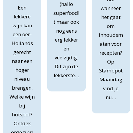
(hallo
Een
wanneer
superfood!
lekkere
het gaat
) maar ook
wijn kan
om
nog eens
een oer-
inhoudsm
erg lekker
Hollands
aten voor
én
gerecht
recepten?
veelzijdig.
naar een
Op
Dit zijn de
hoger
Stamppot
lekkerste…
niveau
Maandag
brengen.
vind je
Welke wijn
nu…
bij
hutspot?
Ontdek
onze tips!