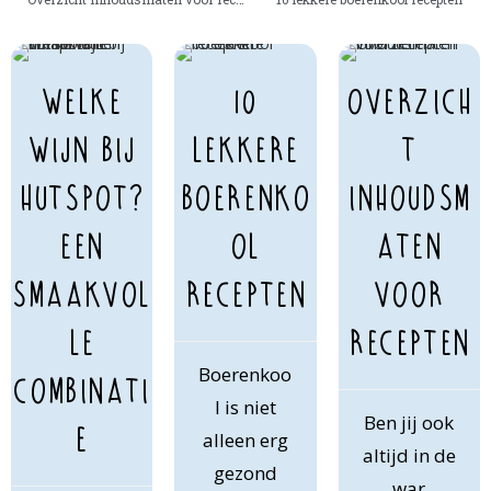
Welke
10
Overzich
wijn bij
lekkere
t
hutspot?
boerenko
inhoudsm
Een
ol
aten
smaakvol
recepten
voor
le
recepten
Boerenkoo
combinati
l is niet
Ben jij ook
e
alleen erg
altijd in de
gezond
war