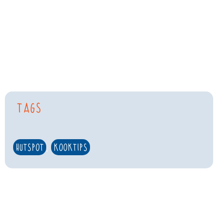
Tags
hutspot
,
kooktips