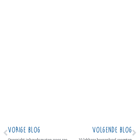
VORIGE BLOG
VOLGENDE BLOG
Overzicht inhoudsmaten voor recepten
10 lekkere boerenkool recepten