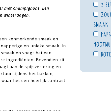
2 ee
tel met champignons. Een
Zout
en winterdagen.
smaak
Papr
t een kenmerkende smaak en
nootmu
 knapperige en unieke smaak. In
 smaak en voegt het een
Bote
re ingrediënten. Bovendien zit
aagt aan de spijsvertering en
xtuur tijdens het bakken,
 waar het een heerlijk contrast