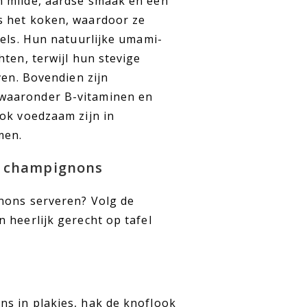
n milde, aardse smaak en een
s het koken, waardoor ze
tels. Hun natuurlijke umami-
ten, terwijl hun stevige
ven. Bovendien zijn
waaronder B-vitaminen en
ook voedzaam zijn in
men.
t champignons
nons serveren? Volg de
 heerlijk gerecht op tafel
s in plakjes, hak de knoflook