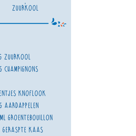
,
Zuurkool
g zuurkool
g champignons
entjes knoflook
g aardappelen
ml groentebouillon
g geraspte kaas