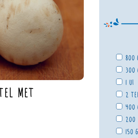
800 
300 
1 ui
tel met
2 te
400 
200 
150 