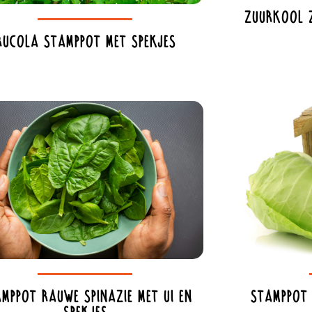
Zuurkool z
Rucola stamppot met spekjes
mppot rauwe spinazie met ui en
Stamppot 