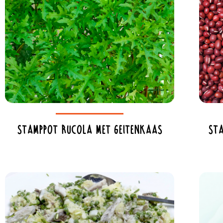
Stamppot rucola met geitenkaas
Sta