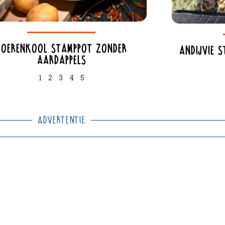
Boerenkool stamppot zonder
Andijvie s
aardappels
1
2
3
4
5
Advertentie