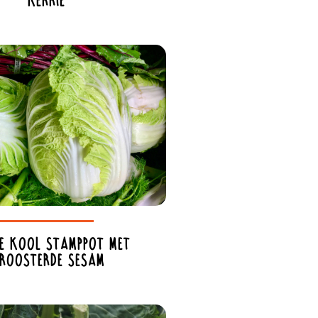
kerrie
se kool stamppot met
eroosterde sesam