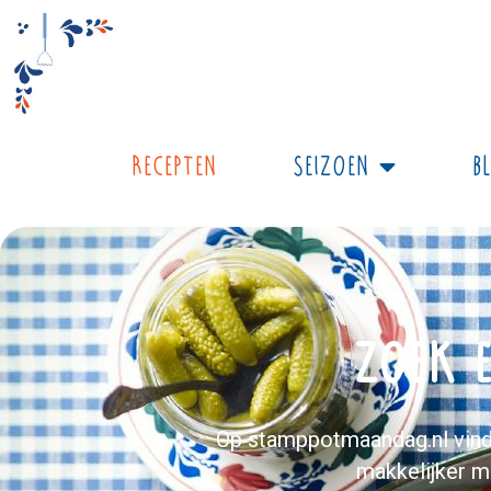
Recepten
Seizoen
B
Zoek e
Op stamppotmaandag.nl vind 
makkelijker m