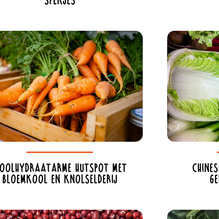
spekjes
oolhydraatarme hutspot met
Chine
bloemkool en knolselderij
g