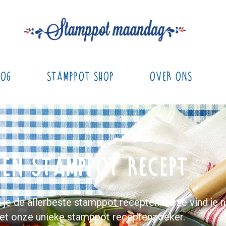
log
Stamppot Shop
Over ons
en stamppot recept
je de allerbeste stamppot recepten. Deze vind je 
et onze unieke stamppot receptenzoeker.