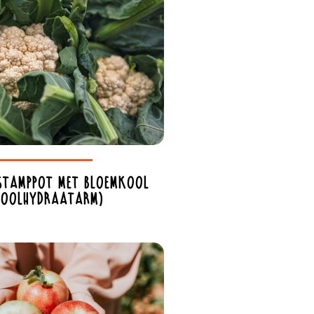
 stamppot met bloemkool
koolhydraatarm)