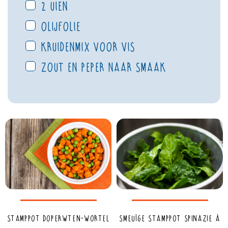
2 uien
olijfolie
kruidenmix voor vis
zout en peper naar smaak
Stamppot doperwten-wortel
Smeuïge stamppot spinazie à