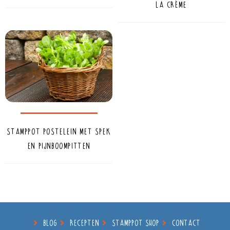
la crème
Stamppot postelein met spek
en pijnboompitten
BLOG
RECEPTEN
STAMPPOT SHOP
CONTACT