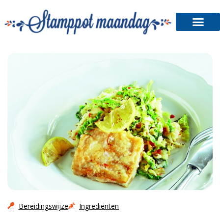
Stamppot Shop
Bereidingswijze
Ingrediënten