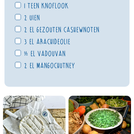
1 teen knoflook
2 uien
2 el gezouten cashewnoten
3 el arachideolie
½ el vadouvan
2 el mangochutney