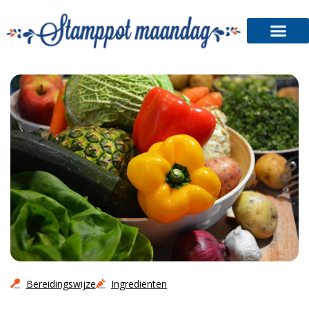
Stamppot Shop
Bereidingswijze
Ingrediënten