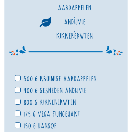
Aardappelen
,
Andijvie
,
Kikkererwten
500 g kruimige aardappelen
400 g gesneden andijvie
800 g kikkererwten
175 g vega fijngehakt
150 g hangop