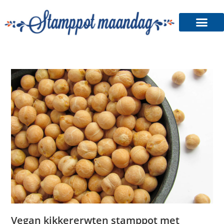
Stamppot Shop
Vegan kikkererwten stamppot met