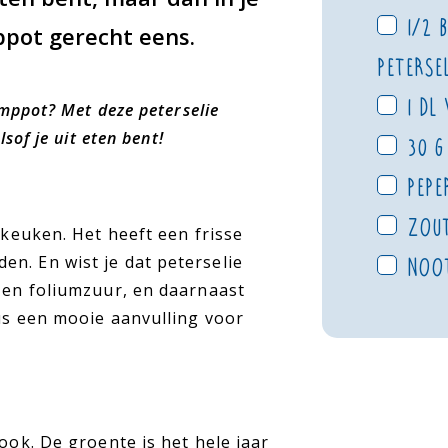
1/2 
ppot gerecht eens.
petersel
1 dl
amppot? Met deze peterselie
sof je uit eten bent!
30 g
pepe
zou
 keuken. Het heeft een frisse
n. En wist je dat peterselie
noo
K en foliumzuur, en daarnaast
dus een mooie aanvulling voor
ook. De groente is het hele jaar