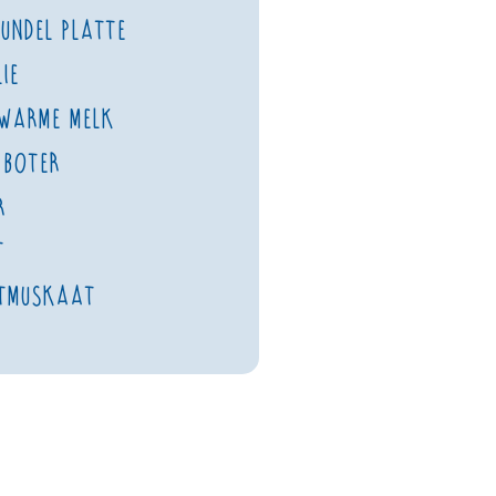
bundel platte
ie
 warme melk
 boter
r
t
tmuskaat