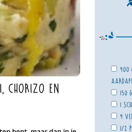
400 
aardap
i, chorizo en
150 
1 sc
4 ve
1/2 p
t eten bent, maar dan in je