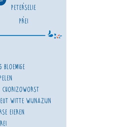
,
Peterselie
,
Prei
g bloemige
pelen
g chorizoworst
heut witte wijnazijn
rse eieren
rei