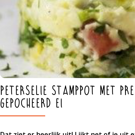
Peterselie stamppot met pre
gepocheerd ei
Dat ziet er heerlijk uit! Lijkt net of je ui