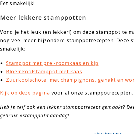
Eet smakelijk!
Meer lekkere stamppotten
Vond je het leuk (en lekker!) om deze stamppot te 
nog veel meer bijzondere stamppotrecepten. Deze s
smakelijk:
Stamppot met prei-roomkaas en kip
Bloemkoolstamppot met kaas
Zuurkoolschotel met champignons, gehakt en wor
Kijk op deze pagina
voor al onze stamppotrecepten
Heb je zelf ook een lekker stamppotrecept gemaakt? Dee
gebruik #stamppotmaandag!