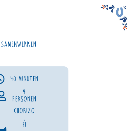
Samenwerken
40 minuten
4
personen
Chorizo
,
Ei