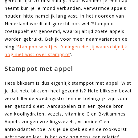
gerecht lijkt zo onschuldig, maar wanneer je een hap
neemt kun je je mond verbanden. Verwarmde appels
houden hitte namelijk lang vast. In het noorden van
Nederland wordt dit gerecht ook wel ‘Stamppot
zoetappeltjes’ genoemd, waarbij altijd zoete appels
worden gebruikt. Bekijk voor meer naamvarianten de
blog ‘
Stamppotweetjes: 9 dingen die jij waarschijnlijk
nog niet wist over stamppot
‘.
Stamppot met appel
Hete bliksem is dus eigenlijk stamppot met appel. Wist
je dat hete bliksem heel gezond is? Hete bliksem bevat
verschillende voedingsstoffen die belangrijk zijn voor
een gezond dieet. Aardappelen zijn een goede bron
van koolhydraten, vezels, vitamine C en B-vitamines.
Appels voegen voedingsvezels, vitamine C en
antioxidanten toe. Als je de spekjes en de rookworst
achterwege laat, is het ook nog eens een relatief