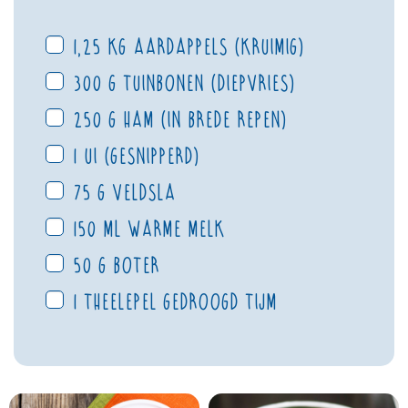
1,25 kg aardappels (kruimig)
300 g tuinbonen (diepvries)
250 g ham (in brede repen)
1 ui (gesnipperd)
75 g veldsla
150 ml warme melk
50 g boter
1 theelepel gedroogd tijm