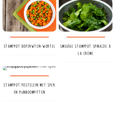
Stamppot doperwten-wortel
Smeuïge stamppot spinazie à
la crème
Stamppot postelein met spek
en pijnboompitten