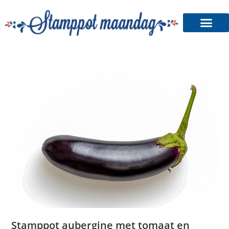
Stamppot Shop
Stamppot aubergine met tomaat en