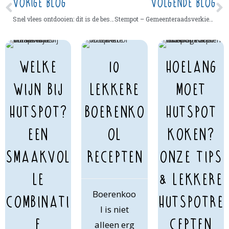
VORIGE BLOG
VOLGENDE BLOG
Snel vlees ontdooien: dit is de beste en meest veilige manier
Stempot – Gemeenteraadsverkiezingen 2022
Welke
10
Hoelang
wijn bij
lekkere
moet
hutspot?
boerenko
hutspot
Een
ol
koken?
smaakvol
recepten
Onze tips
le
& lekkere
Boerenkoo
combinati
hutspotre
l is niet
e
cepten
alleen erg