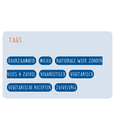
Tags
duurzaamheid
,
milieu
,
Nationale Week Zonder
Vlees & Zuivel
,
veganistisch
,
vegetarisch
,
vegetarische recepten
,
zuivelvrij