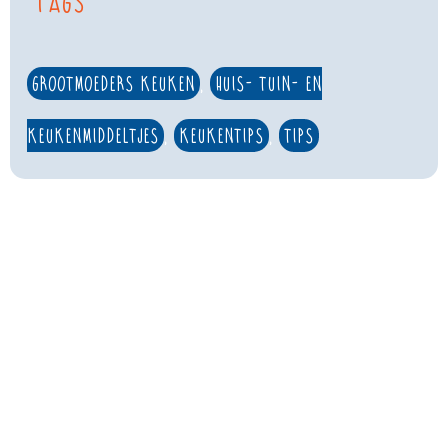
Tags
grootmoeders keuken
,
huis- tuin- en
keukenmiddeltjes
,
keukentips
,
tips