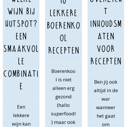
10
t
wijn bij
lekkere
inhoudsm
hutspot?
boerenko
aten
Een
ol
voor
smaakvol
recepten
recepten
le
Boerenkoo
combinati
l is niet
Ben jij ook
e
alleen erg
altijd in de
gezond
war
(hallo
Een
wanneer
superfood!
lekkere
het gaat
) maar ook
wijn kan
om